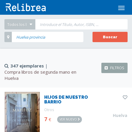
Abrir
men
Buscar
347 ejemplares
|
FILTROS
Compra libros de segunda mano en
Huelva
HIJOS DE NUESTRO
BARRIO
Otros
Huelva
7
€
VER NUEVO