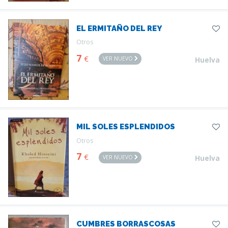
EL ERMITAÑO DEL REY
Otros
7
€
VER NUEVO
Huelva
MIL SOLES ESPLENDIDOS
Otros
7
€
VER NUEVO
Huelva
CUMBRES BORRASCOSAS