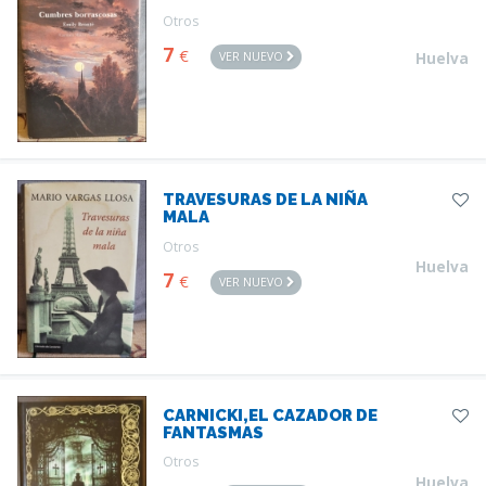
Otros
7
€
VER NUEVO
Huelva
TRAVESURAS DE LA NIÑA
MALA
Otros
Huelva
7
€
VER NUEVO
CARNICKI,EL CAZADOR DE
FANTASMAS
Otros
Huelva