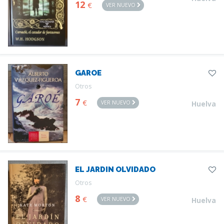
12
€
VER NUEVO
GAROE
Otros
7
€
VER NUEVO
Huelva
EL JARDIN OLVIDADO
Otros
8
€
VER NUEVO
Huelva