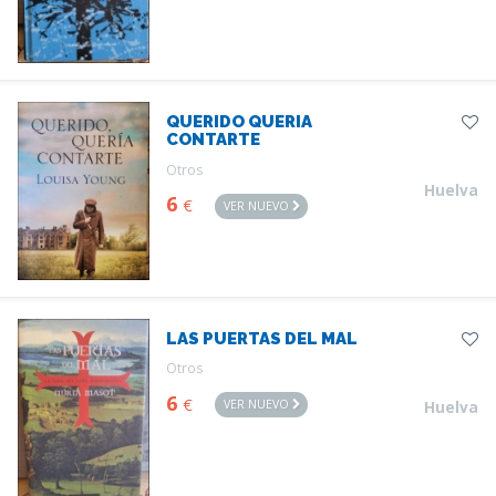
QUERIDO QUERIA
CONTARTE
Otros
Huelva
6
€
VER NUEVO
LAS PUERTAS DEL MAL
Otros
6
€
VER NUEVO
Huelva