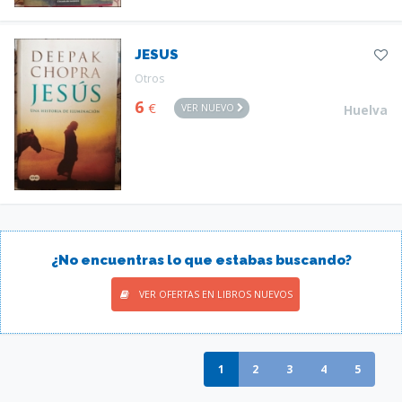
JESUS
Otros
6
€
VER NUEVO
Huelva
¿No encuentras lo que estabas buscando?
VER OFERTAS EN LIBROS NUEVOS
1
2
3
4
5