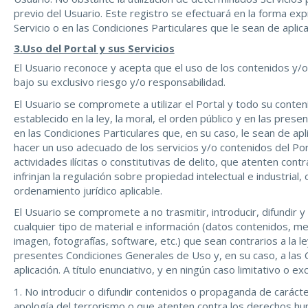
previo del Usuario. Este registro se efectuará en la forma e
Servicio o en las Condiciones Particulares que le sean de aplica
3.Uso del Portal y sus Servicios
El Usuario reconoce y acepta que el uso de los contenidos y/o
bajo su exclusivo riesgo y/o responsabilidad.
El Usuario se compromete a utilizar el Portal y todo su conten
establecido en la ley, la moral, el orden público y en las pre
en las Condiciones Particulares que, en su caso, le sean de a
hacer un uso adecuado de los servicios y/o contenidos del Port
actividades ilícitas o constitutivas de delito, que atenten con
infrinjan la regulación sobre propiedad intelectual e industrial
ordenamiento jurídico aplicable.
El Usuario se compromete a no trasmitir, introducir, difundir y
cualquier tipo de material e información (datos contenidos, me
imagen, fotografías, software, etc.) que sean contrarios a la ley
presentes Condiciones Generales de Uso y, en su caso, a las 
aplicación. A título enunciativo, y en ningún caso limitativo o 
1. No introducir o difundir contenidos o propaganda de carácte
apología del terrorismo o que atenten contra los derechos h