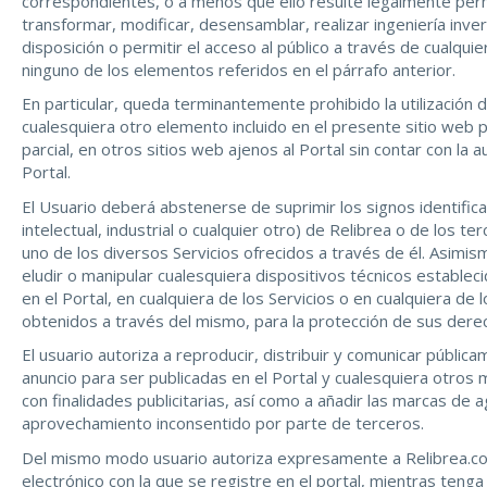
correspondientes, o a menos que ello resulte legalmente permi
transformar, modificar, desensamblar, realizar ingeniería inversa
disposición o permitir el acceso al público a través de cualqu
ninguno de los elementos referidos en el párrafo anterior.
En particular, queda terminantemente prohibido la utilización 
cualesquiera otro elemento incluido en el presente sitio web pa
parcial, en otros sitios web ajenos al Portal sin contar con la a
Portal.
El Usuario deberá abstenerse de suprimir los signos identific
intelectual, industrial o cualquier otro) de Relibrea o de los te
uno de los diversos Servicios ofrecidos a través de él. Asimi
eludir o manipular cualesquiera dispositivos técnicos establec
en el Portal, en cualquiera de los Servicios o en cualquiera de
obtenidos a través del mismo, para la protección de sus dere
El usuario autoriza a reproducir, distribuir y comunicar públic
anuncio para ser publicadas en el Portal y cualesquiera otros 
con finalidades publicitarias, así como a añadir las marcas de a
aprovechamiento inconsentido por parte de terceros.
Del mismo modo usuario autoriza expresamente a Relibrea.com 
electrónico con la que se registre en el portal, mientras tenga