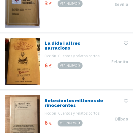
3
€
VER NUEVO
Sevilla
La dida i altres
narracions
Ficción|Cuentos y relatos cortos
Felanitx
6
€
VER NUEVO
Setecientos millones de
rinocerontes
Ficción|Cuentos y relatos cortos
Bilbao
6
€
VER NUEVO