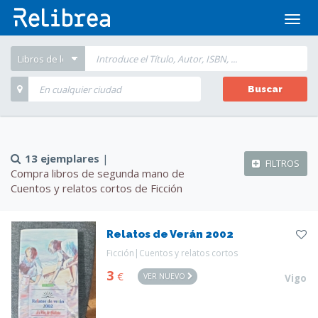
Abrir
men
Buscar
13 ejemplares
|
FILTROS
Compra libros de segunda mano de
Cuentos y relatos cortos de Ficción
Relatos de Verán 2002
Ficción|Cuentos y relatos cortos
3
€
VER NUEVO
Vigo