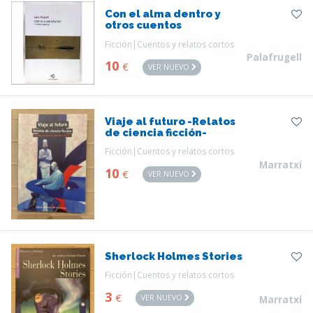
Con el alma dentro y
otros cuentos
Ficción|Cuentos y relatos cortos
Palafrugell
10
€
VER NUEVO
Viaje al futuro -Relatos
de ciencia ficción-
Ficción|Cuentos y relatos cortos
Marratxí
10
€
VER NUEVO
Sherlock Holmes Stories
Ficción|Cuentos y relatos cortos
3
€
VER NUEVO
Marratxí