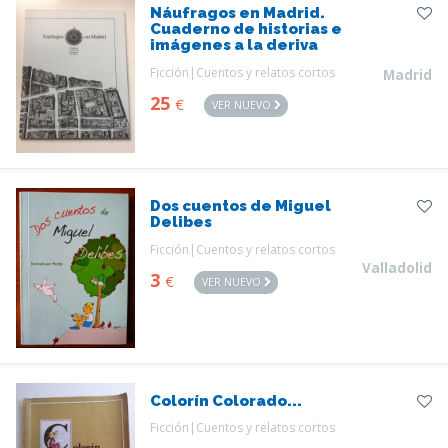
Náufragos en Madrid.
Cuaderno de historias e
imágenes a la deriva
Ficción|Cuentos y relatos cortos
Madrid
25
€
VER NUEVO
Dos cuentos de Miguel
Delibes
Ficción|Cuentos y relatos cortos
Valladolid
3
€
VER NUEVO
Colorín Colorado...
Ficción|Cuentos y relatos cortos