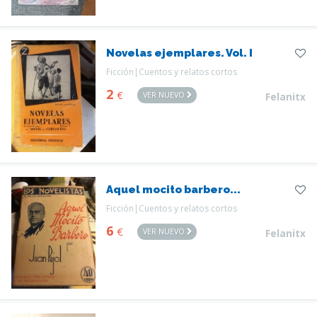
Novelas ejemplares. Vol. I
Ficción|Cuentos y relatos cortos
2
€
VER NUEVO
Felanitx
Aquel mocito barbero...
Ficción|Cuentos y relatos cortos
6
€
VER NUEVO
Felanitx