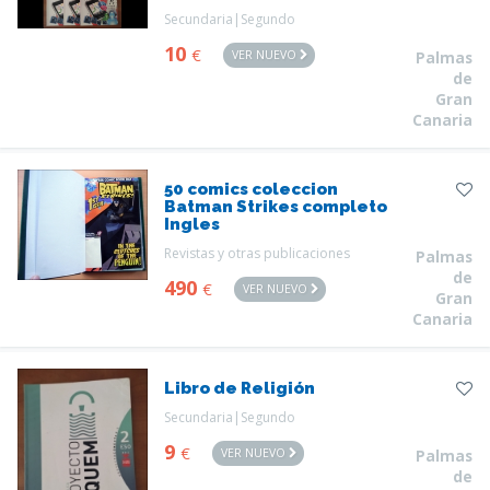
Secundaria|Segundo
10
€
VER NUEVO
Palmas
de
Gran
Canaria
50 comics coleccion
Batman Strikes completo
Ingles
Revistas y otras publicaciones
Palmas
de
490
€
VER NUEVO
Gran
Canaria
Libro de Religión
Secundaria|Segundo
9
€
VER NUEVO
Palmas
de