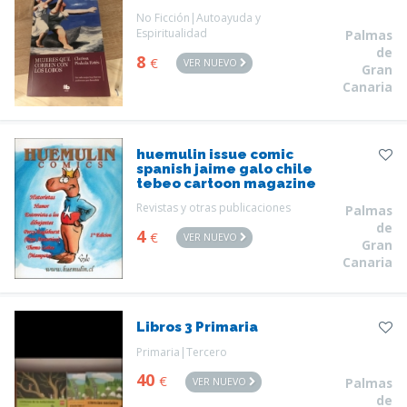
No Ficción|Autoayuda y
Espiritualidad
Palmas
de
8
€
VER NUEVO
Gran
Canaria
huemulin issue comic
spanish jaime galo chile
tebeo cartoon magazine
Revistas y otras publicaciones
Palmas
de
4
€
VER NUEVO
Gran
Canaria
Libros 3 Primaria
Primaria|Tercero
40
€
VER NUEVO
Palmas
de