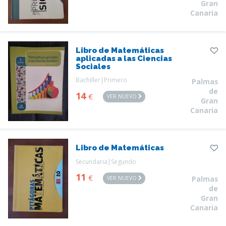
Gran
Canaria
Libro de Matemáticas
aplicadas a las Ciencias
Sociales
Bachiller|Primero
Palmas
de
14
€
VER NUEVO
Gran
Canaria
Libro de Matemáticas
Secundaria|Segundo
11
€
VER NUEVO
Palmas
de
Gran
Canaria