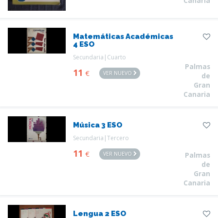
Canaria
Matemáticas Académicas
4 ESO
Secundaria|Cuarto
Palmas
11
€
VER NUEVO
de
Gran
Canaria
Música 3 ESO
Secundaria|Tercero
11
€
VER NUEVO
Palmas
de
Gran
Canaria
Lengua 2 ESO