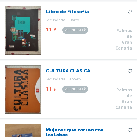
Libro de Filosofía
Secundaria|Cuarto
11
€
VER NUEVO
Palmas
de
Gran
Canaria
CULTURA CLASICA
Secundaria|Tercero
11
€
VER NUEVO
Palmas
de
Gran
Canaria
Mujeres que corren con
los lobos