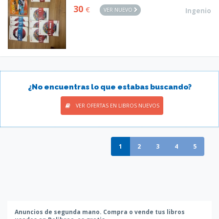
30
€
VER NUEVO
Ingenio
¿No encuentras lo que estabas buscando?
VER OFERTAS EN LIBROS NUEVOS
1
2
3
4
5
Anuncios de segunda mano. Compra o vende tus libros