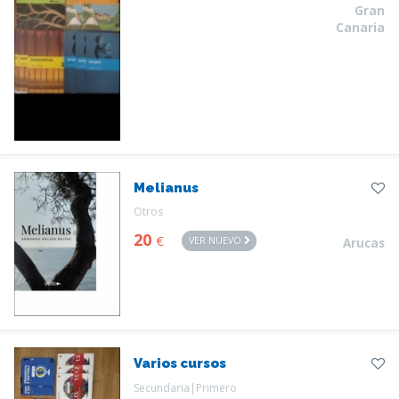
Gran
Canaria
Melianus
Otros
20
€
VER NUEVO
Arucas
Varios cursos
Secundaria|Primero